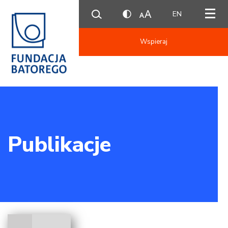
EN
Wspieraj
Publikacje