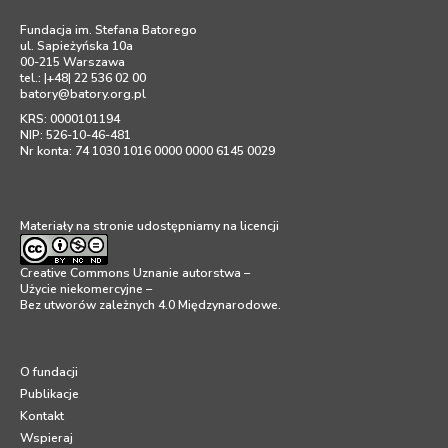
Fundacja im. Stefana Batorego
ul. Sapieżyńska 10a
00-215 Warszawa
tel.: |+48| 22 536 02 00
batory@batory.org.pl
KRS: 0000101194
NIP: 526-10-46-481
Nr konta: 74 1030 1016 0000 0000 6145 0029
Materiały na stronie udostępniamy na licencji
Creative Commons Uznanie autorstwa –
Użycie niekomercyjne –
Bez utworów zależnych 4.0 Międzynarodowe
.
O fundacji
Publikacje
Kontakt
Wspieraj