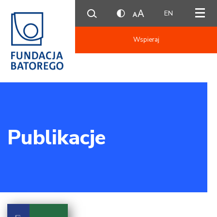
EN
Wspieraj
Publikacje