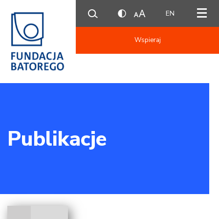
EN
Wspieraj
Publikacje