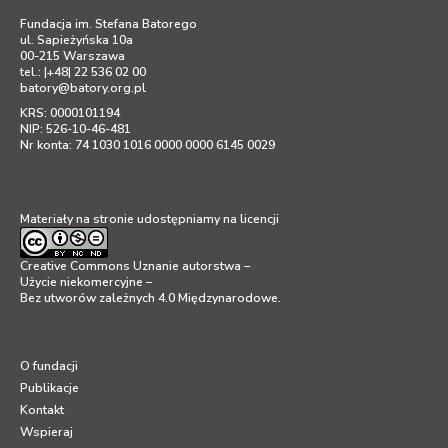
Fundacja im. Stefana Batorego
ul. Sapieżyńska 10a
00-215 Warszawa
tel.: |+48| 22 536 02 00
batory@batory.org.pl
KRS: 0000101194
NIP: 526-10-46-481
Nr konta: 74 1030 1016 0000 0000 6145 0029
Materiały na stronie udostępniamy na licencji
Creative Commons Uznanie autorstwa –
Użycie niekomercyjne –
Bez utworów zależnych 4.0 Międzynarodowe
.
O fundacji
Publikacje
Kontakt
Wspieraj