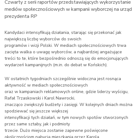
Czwarty z serii raportów przedstawiających wykorzystanie
mediów społecznościowych w kampanii wyborczej na urząd
prezydenta RP
Kandydaci intensyfikują działania, starając się przekonać jak
największą liczbę wyborców do swoich
programów i wizji Polski. W mediach społecznościowych trwa
zacięta walka o uwagę wyborców, a najbardziej angażujące
treści to te, które bezpośrednio odnoszą się do emocjonujących
wydarzeń kampanijnych (m.in. do debat w Końskich).
W ostatnich tygodniach szczególnie widoczna jest rosnąca
aktywność w mediach społecznościowych
oraz w kampaniach reklamowych online, gdzie liderzy wyścigu,
Rafał Trzaskowski i Karol Nawrocki,
znacząco zwiększyli budżety i zasięgi. W kolejnych dniach można
spodziewać się jeszcze większej
intensyfikacji tych działań, w tym nowych spotów stworzonych
przez same sztaby, jak i podmioty
trzecie. Dużo miejsca zostanie zapewne poświęcone
okolicznościom nabycia mieszkania przez Karola