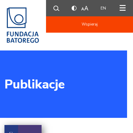
EN
Wspieraj
Publikacje