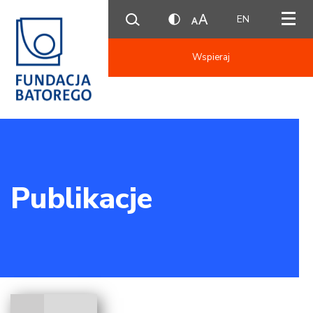
EN
Wspieraj
Publikacje