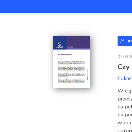
po
07.06.2
Czy
Łukas
W cią
przes
na peł
niepo
w pom
europe