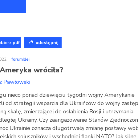
bierz pdf
udostępnij
022
forumIdei
 Ameryka wróciła?
z Pawłowski
gu nieco ponad dziewięciu tygodni wojny Amerykanie
zli od strategii wsparcia dla Ukraińców do wojny zastęp
ną skalę, zmierzającej do osłabienia Rosji i utrzymania
dległej Ukrainy. Czy zaangażowanie Stanów Zjednoczo
oc Ukrainie oznacza długotrwałą zmianę postawy wo
jskich sojuszników i wschodniej flanki NATO? Jak silne