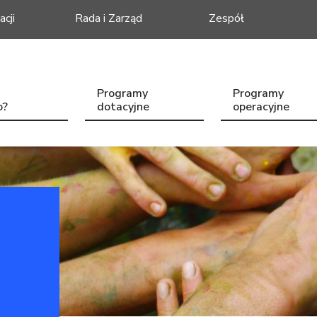
acji
Rada i Zarząd
Zespół
Programy
Programy
o?
dotacyjne
operacyjne