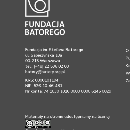
Fundacja im. Stefana Batorego
O 
ul. Sapieżyńska 10a
Pu
00-215 Warszawa
K
tel.: |+48| 22 536 02 00
batory@batory.org.pl
Ws
KRS: 0000101194
Za
NIP: 526-10-46-481
Nr konta: 74 1030 1016 0000 0000 6145 0029
Materiały na stronie udostępniamy na licencji