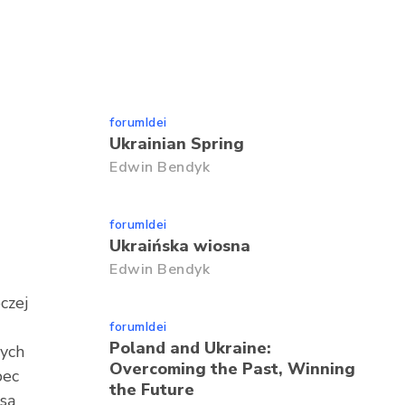
forumIdei
Ukrainian Spring
Edwin Bendyk
forumIdei
Ukraińska wiosna
Edwin Bendyk
czej
forumIdei
Poland and Ukraine:
nych
Overcoming the Past, Winning
bec
the Future
 są