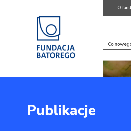
O fund
Co noweg
Publikacje