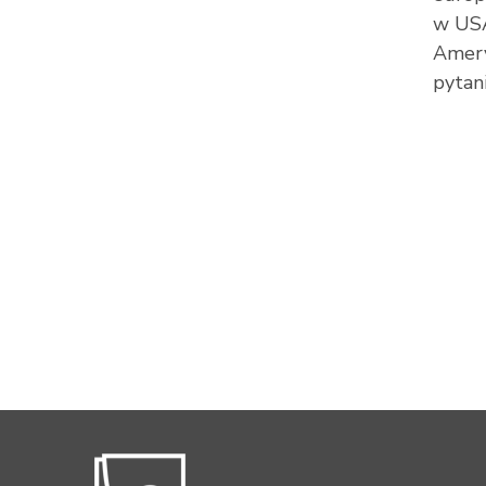
w USA
Amery
pytani