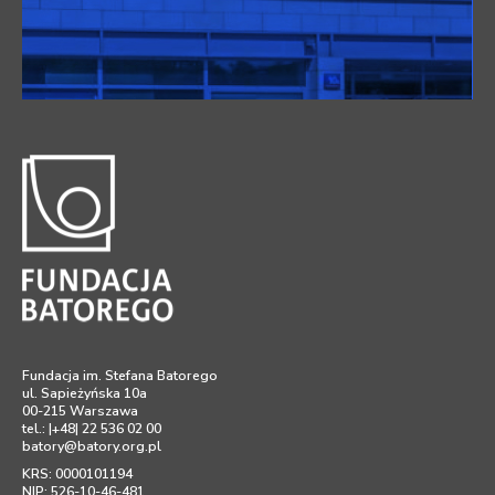
Fundacja im. Stefana Batorego
ul. Sapieżyńska 10a
00-215 Warszawa
tel.: |+48| 22 536 02 00
batory@batory.org.pl
KRS: 0000101194
NIP: 526-10-46-481