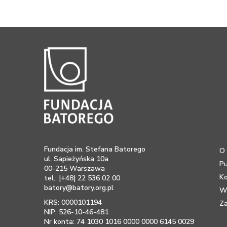
Fundacja im. Stefana Batorego
O 
ul. Sapieżyńska 10a
Pu
00-215 Warszawa
K
tel.: |+48| 22 536 02 00
batory@batory.org.pl
Ws
KRS: 0000101194
Za
NIP: 526-10-46-481
Nr konta: 74 1030 1016 0000 0000 6145 0029