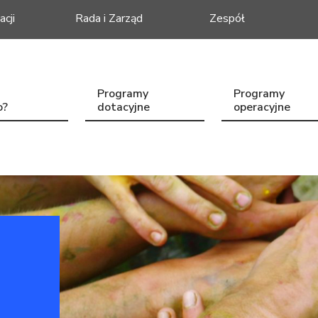
acji
Rada i Zarząd
Zespół
Programy
Programy
o?
dotacyjne
operacyjne