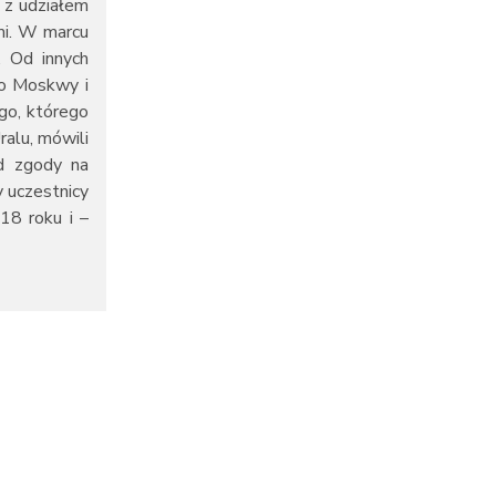
 z udziałem
mi. W marcu
. Od innych
lko Moskwy i
go, którego
ralu, mówili
od zgody na
y uczestnicy
18 roku i –