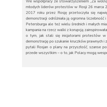
We współpracy ze stowarzyszeniem „Za wolną 
młodych liderów protestów w Rosji 26 marca 2
2017 roku przez Rosję przetoczyła się najwię
demonstracji odróżniała ją ogromna liczebność i
Petersburga ale też wielu średnich i małych m
kampania na rzecz walki z korupcją zainspirowała 
o tym, jak stali się inicjatorami protestów w
demonstrację po szukanie kruczków prawnych i zas
pytali Rosjan o plany na przyszłość, szanse 
przede wszystkim – o to, jak Polacy mogą wespr