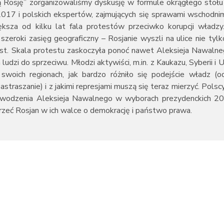
Rosję” zorganizowaliśmy dyskusję w formule okrągłego stołu
017 i polskich ekspertów, zajmujących się sprawami wschodni
ksza od kilku lat fala protestów przeciwko korupcji władzy
 szeroki zasięg geograficzny – Rosjanie wyszli na ulice nie ty
iast. Skala protestu zaskoczyła ponoć nawet Aleksieja Nawalne
ludzi do sprzeciwu. Młodzi aktywiści, m.in. z Kaukazu, Syberii i U
 swoich regionach, jak bardzo różniło się podejście władz (
traszanie) i z jakimi represjami muszą się teraz mierzyć. Polsc
powodzenia Aleksieja Nawalnego w wyborach prezydenckich 20
zeć Rosjan w ich walce o demokrację i państwo prawa.