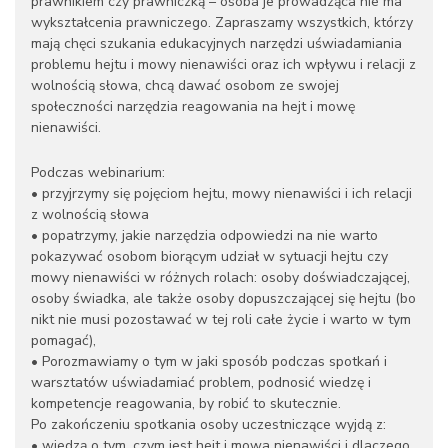
prawnikiem czy prawniczką – osoba je prowadząca nie ma
wykształcenia prawniczego. Zapraszamy wszystkich, którzy
mają chęci szukania edukacyjnych narzędzi uświadamiania
problemu hejtu i mowy nienawiści oraz ich wpływu i relacji z
wolnością słowa, chcą dawać osobom ze swojej
społeczności narzędzia reagowania na hejt i mowę
nienawiści.
Podczas webinarium:
• przyjrzymy się pojęciom hejtu, mowy nienawiści i ich relacji
z wolnością słowa
• popatrzymy, jakie narzędzia odpowiedzi na nie warto
pokazywać osobom biorącym udział w sytuacji hejtu czy
mowy nienawiści w różnych rolach: osoby doświadczającej,
osoby świadka, ale także osoby dopuszczającej się hejtu (bo
nikt nie musi pozostawać w tej roli całe życie i warto w tym
pomagać),
• Porozmawiamy o tym w jaki sposób podczas spotkań i
warsztatów uświadamiać problem, podnosić wiedzę i
kompetencje reagowania, by robić to skutecznie.
Po zakończeniu spotkania osoby uczestniczące wyjdą z:
• wiedzą o tym, czym jest hejt i mowa nienawiści i dlaczego