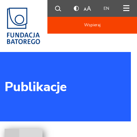
EN
Wspieraj
Publikacje