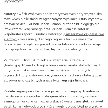
wyborczych
Autorzy dwóch ważnych analiz statystycznych dotyczących skali
możliwych nieścisłości w ogłoszonych wynikach II tury wyborów
prezydenckich – dr hab. Jacek Haman, autor opinii biegłego dla
Prokuratora Generalnego oraz dr hab. Dominik Batorski,
współautor raportu Fundacji Batorego
„Fałszerstwa czy fałszywe
alarmy?”
– wyjaśniają, dlaczego regresja liniowa może być
właściwym narzędziem poszukiwania fałszerstw i odpowiadają
na najczęstsze zarzuty wobec tej metody statystycznej.
W czerwcu i lipcu 2025 roku w internecie, a także w
„tradycyjnych” mediach ogłoszono szereg analiz statystycznych
dotyczących skali możliwych nieścisłości w ogłoszonych
wynikach II tury wyborów prezydenckich. Techniką statystyczną
stosowaną w części tych analiz była
regresja liniowa
.
Modele regresyjne stosowane przez poszczególnych autorów
różniły się w szczegółach, ale generalnie prowadziły do tego
samego wniosku: o ile można wskazać wiele dziesiątek, a nawet
setek komisji obwodowych, które mogły ogłosić błędne wyniki, o