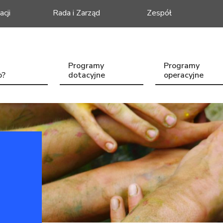
acji
Rada i Zarząd
Zespół
Programy
Programy
o?
dotacyjne
operacyjne