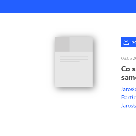
po
08.05.2
Co s
sam
Jarosł
Bartł
Jaros