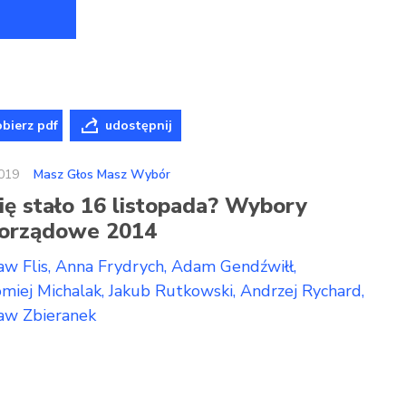
bierz pdf
udostępnij
019
Masz Głos Masz Wybór
ię stało 16 listopada? Wybory
orządowe 2014
aw Flis
Anna Frydrych
Adam Gendźwiłł
omiej Michalak
Jakub Rutkowski
Andrzej Rychard
ław Zbieranek