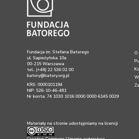
Fundacja im. Stefana Batorego
O 
ul. Sapieżyńska 10a
Pu
00-215 Warszawa
K
tel.: |+48| 22 536 02 00
batory@batory.org.pl
Ws
KRS: 0000101194
Za
NIP: 526-10-46-481
Nr konta: 74 1030 1016 0000 0000 6145 0029
Materiały na stronie udostępniamy na licencji
Creative Commons Uznanie autorstwa –