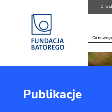
O fund
Co noweg
Publikacje