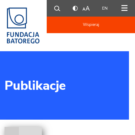
EN
Wspieraj
Publikacje