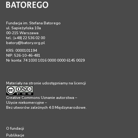
Fundacja im. Stefana Batorego
ul. Sapieżyńska 10a
00-215 Warszawa
tel.: |+48| 22 536 02 00
batory@batory.org.pl
KRS: 0000101194
NIP: 526-10-46-481
Nr konta: 74 1030 1016 0000 0000 6145 0029
Materiały na stronie udostępniamy na licencji
Creative Commons Uznanie autorstwa –
Użycie niekomercyjne –
Bez utworów zależnych 4.0 Międzynarodowe
.
O fundacji
Publikacje