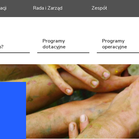
acji
Rada i Zarząd
Zespół
Programy
Programy
o?
dotacyjne
operacyjne