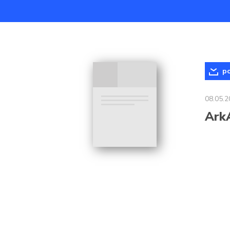
po
08.05.2
Ark