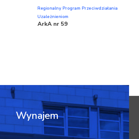
Regionalny Program Przeciwdziałania
Uzależnieniom
ArkA nr 59
Wynajem