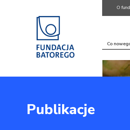
O fund
Co noweg
Publikacje