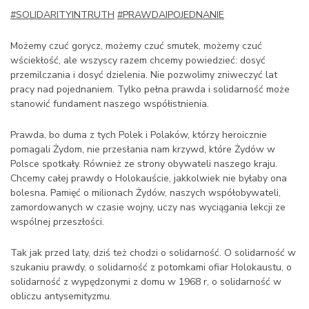
#SOLIDARITYINTRUTH
#PRAWDAIPOJEDNANIE
Możemy czuć gorycz, możemy czuć smutek, możemy czuć
wściekłość, ale wszyscy razem chcemy powiedzieć: dosyć
przemilczania i dosyć dzielenia. Nie pozwolimy zniweczyć lat
pracy nad pojednaniem. Tylko pełna prawda i solidarność może
stanowić fundament naszego współistnienia.
Prawda, bo duma z tych Polek i Polaków, którzy heroicznie
pomagali Żydom, nie przesłania nam krzywd, które Żydów w
Polsce spotkały. Również ze strony obywateli naszego kraju.
Chcemy całej prawdy o Holokauście, jakkolwiek nie byłaby ona
bolesna. Pamięć o milionach Żydów, naszych współobywateli,
zamordowanych w czasie wojny, uczy nas wyciągania lekcji ze
wspólnej przeszłości.
Tak jak przed laty, dziś też chodzi o solidarność. O solidarność w
szukaniu prawdy, o solidarność z potomkami ofiar Holokaustu, o
solidarność z wypędzonymi z domu w 1968 r, o solidarność w
obliczu antysemityzmu.