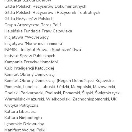
Fundacja Szkoła Liderów
Gildia Polskich Reżyserów Dokumentalnych
Gildia Polskich Reżyserów i Reżyserek Teatralnych
Gildia Reżyserów Polskich
Grupa Artystyczna Teraz Poliż
Helsińska Fundacja Praw Człowieka
Inicjatywa
#WolneSądy
Inicjatywa “Nie w moim imieniu”
INPRIS – Instytut Prawa i Społeczeństwa
Instytut Spraw Publicznych
Kampania Przeciw Homofobii
Klub Inteligencji Katolickiej
Komitet Obrony Demokracji
Komitet Obrony Demokracji (Region Dolnośląski, Kujawsko-
Pomorski, Lubelski, Lubuski, Łódzki, Małopolski, Mazowiecki,
Opolski, Podkarpacki, Podlaski, Pomorski, Śląski, Świętokrzyski,
Warmińsko-Mazurski, Wielkopolski, Zachodniopomorski, UK)
Krytyka Polityczna
Kultura Liberalna
Kultura Niepodległa
Lęborskie Dziewuchy
Manifest Wolnej Polki