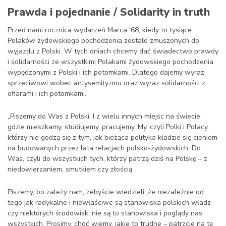
Prawda i pojednanie / Solidarity in truth
Przed nami rocznica wydarzeń Marca ‘68, kiedy to tysiące
Polaków żydowskiego pochodzenia zostało zmuszonych do
wyjazdu z Polski. W tych dniach chcemy dać świadectwo prawdy
i solidarności ze wszystkimi Polakami żydowskiego pochodzenia
wypędzonymi z Polski i ich potomkami.
Dlatego dajemy wyraz
sprzeciwowi wobec antysemityzmu ora
z wyraz solidarności z
ofiarami i ich potomkami.
„
Piszemy do Was z Polski. I z wielu innych miejsc na świecie,
gdzie mieszkamy, studiujemy, pracujemy.
My, czyli Polki i Polacy,
którzy nie godzą się z tym, jak bieżąca polityka kładzie się cieniem
na budowanych przez lata relacjach polsko-żydowskich. Do
Was, czyli do wszystkich tych, którzy patrzą dziś na Polskę
–
z
niedowierzaniem, smutkiem czy złością.
Piszemy, bo zależy nam, żebyście wiedzieli, że niezależnie od
tego jak radykalne i niewłaściwe są stanowiska polskich władz
czy niektórych środowisk, nie są to stanowiska i poglądy nas
wszystkich. Prosimy, choć wiemy, jakie to trudne – patrzcie na tę