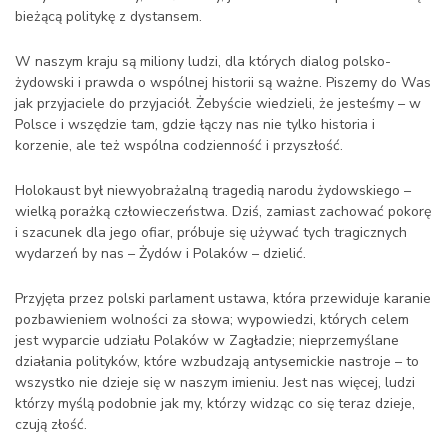
bieżącą politykę z dystansem.
W naszym kraju są miliony ludzi, dla których dialog polsko-
żydowski i prawda o wspólnej historii są ważne. Piszemy do Was
jak przyjaciele do przyjaciół. Żebyście wiedzieli, że jesteśmy – w
Polsce i wszędzie tam, gdzie łączy nas nie tylko historia i
korzenie, ale też wspólna codzienność i przyszłość.
Holokaust był niewyobrażalną tragedią narodu żydowskiego –
wielką porażką człowieczeństwa. Dziś, zamiast zachować pokorę
i szacunek dla jego ofiar, próbuje się używać tych tragicznych
wydarzeń by nas – Żydów i Polaków – dzielić.
Przyjęta przez polski parlament ustawa, która przewiduje karanie
pozbawieniem wolności za słowa; wypowiedzi, których celem
jest wyparcie udziału Polaków w Zagładzie; nieprzemyślane
działania polityków, które wzbudzają antysemickie nastroje
–
to
wszystko nie dzieje się w naszym imieniu. Jest nas więcej, ludzi
którzy myślą podobnie jak my, którzy widząc co się teraz dzieje,
czują złość.