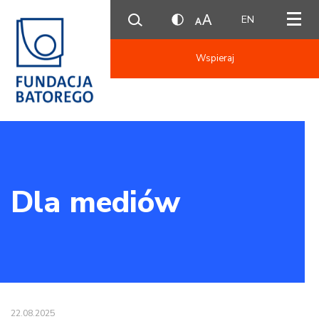
EN
Wspieraj
Dla mediów
22.08.2025