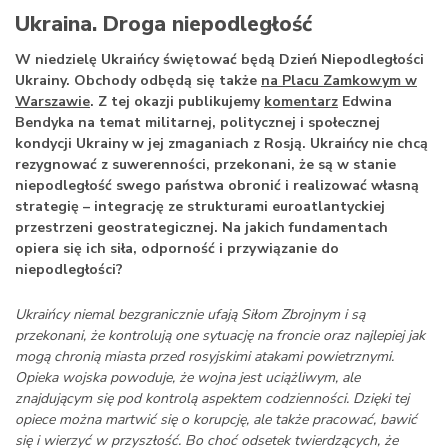
Ukraina. Droga niepodległość
W niedzielę Ukraińcy świętować będą Dzień Niepodległości
Ukrainy. Obchody odbędą się także
na Placu Zamkowym w
Warszawie
. Z tej okazji publikujemy
komentarz
Edwina
Bendyka na temat militarnej, politycznej i społecznej
kondycji Ukrainy w jej zmaganiach z Rosją. Ukraińcy nie chcą
rezygnować z suwerenności, przekonani, że są w stanie
niepodległość swego państwa obronić i realizować własną
strategię – integrację ze strukturami euroatlantyckiej
przestrzeni geostrategicznej. Na jakich fundamentach
opiera się ich siła, odporność i przywiązanie do
niepodległości?
Ukraińcy niemal bezgranicznie ufają Siłom Zbrojnym i są
przekonani, że kontrolują one sytuację na froncie oraz najlepiej jak
mogą chronią miasta przed rosyjskimi atakami powietrznymi.
Opieka wojska powoduje, że wojna jest uciążliwym, ale
znajdującym się pod kontrolą aspektem codzienności. Dzięki tej
opiece można martwić się o korupcję, ale także pracować, bawić
się i wierzyć w przyszłość. Bo choć odsetek twierdzących, że