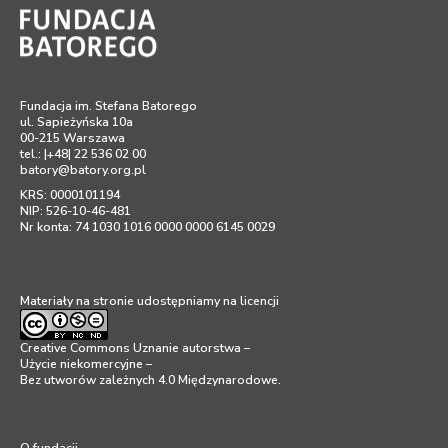
Fundacja im. Stefana Batorego
ul. Sapieżyńska 10a
00-215 Warszawa
tel.: |+48| 22 536 02 00
batory@batory.org.pl
KRS: 0000101194
NIP: 526-10-46-481
Nr konta: 74 1030 1016 0000 0000 6145 0029
Materiały na stronie udostępniamy na licencji
Creative Commons Uznanie autorstwa –
Użycie niekomercyjne –
Bez utworów zależnych 4.0 Międzynarodowe
.
O fundacji