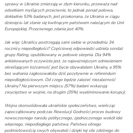
sprawy w Ukrainie zmierzają w złym kierunku, przeważa nad
odsetkiem myślących przeciwnie, to jednak ponad połowa,
dokładnie 53% badanych, jest przekonana, że Ukraina w ciągu
dziesięciu lat stanie się kwitnącym państwem należącym do Unii
Europejskiej. Przeciwnego zdania jest 40%.
Jak więc Ukraińcy postrzegają sami siebie w przededniu 34.
rocznicy niepodległości? Częściowej odpowiedzi udziela sondaż
grupy Rating, opublikowany w połowie sierpnia. Dla 94%
ankietowanych oczywiste jest, że najważniejszym odniesieniem
określającym tożsamość jest bycie obywatelem Ukrainy, a 95%
bez wahania zagłosowałoby dziś pozytywnie w referendum
niepodległościowym. Od czego będzie zależeć niezależność
Ukrainy? Na pierwszym miejscu (57%) badani wskazują
zwycięstwo w wojnie, na drugim (35%) wyeliminowanie korupcji.
Wojna skonsolidowała ukraińskie społeczeństwo, wieńcząc
zapoczątkowany podczas Rewolucji Godności proces budowy
nowoczesnego narodu politycznego, zjednoczonego wokół idei
własnego, niepodległego państwa. Państwa silnego
podmiotowością swych obywateli i dzięki tej sile zdolnego do