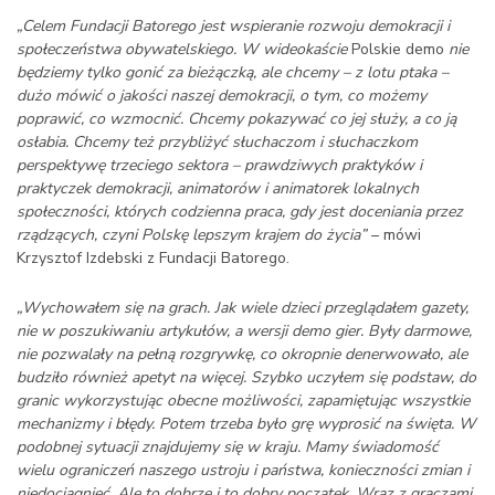
„Celem Fundacji Batorego jest wspieranie rozwoju demokracji i
społeczeństwa obywatelskiego. W wideokaście
Polskie demo
nie
będziemy tylko gonić za bieżączką, ale chcemy – z lotu ptaka –
dużo mówić o jakości naszej demokracji, o tym, co możemy
poprawić, co wzmocnić. Chcemy pokazywać co jej służy, a co ją
osłabia. Chcemy też przybliżyć słuchaczom i słuchaczkom
perspektywę trzeciego sektora – prawdziwych praktyków i
praktyczek demokracji, animatorów i animatorek lokalnych
społeczności, których codzienna praca, gdy jest doceniania przez
rządzących, czyni Polskę lepszym krajem do życia”
– mówi
Krzysztof Izdebski z Fundacji Batorego.
„Wychowałem się na grach. Jak wiele dzieci przeglądałem gazety,
nie w poszukiwaniu artykułów, a wersji demo gier. Były darmowe,
nie pozwalały na pełną rozgrywkę, co okropnie denerwowało, ale
budziło również apetyt na więcej. Szybko uczyłem się podstaw, do
granic wykorzystując obecne możliwości, zapamiętując wszystkie
mechanizmy i błędy. Potem trzeba było grę wyprosić na święta. W
podobnej sytuacji znajdujemy się w kraju. Mamy świadomość
wielu ograniczeń naszego ustroju i państwa, konieczności zmian i
niedociągnięć. Ale to dobrze i to dobry początek. Wraz z graczami,