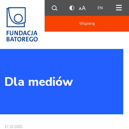
EN
Wspieraj
Dla mediów
17.10.2025