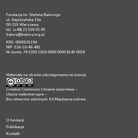
Fundacja im. Stefana Batorego
ul. Sapieżyńska 10a
00-215 Warszawa
tel.: |+48| 22 536 02 00
batory@batory.org.pl
KRS: 0000101194
NIP: 526-10-46-481
Nr konta: 74 1030 1016 0000 0000 6145 0029
Materiały na stronie udostępniamy na licencji
Creative Commons Uznanie autorstwa –
Użycie niekomercyjne –
Bez utworów zależnych 4.0 Międzynarodowe
.
O fundacji
Publikacje
Kontakt