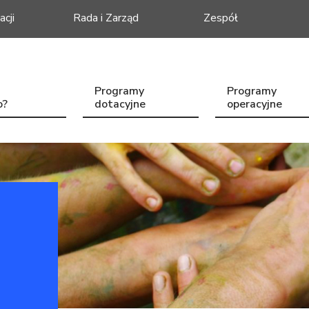
acji
Rada i Zarząd
Zespół
Programy
Programy
o?
dotacyjne
operacyjne