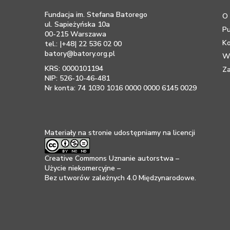
Fundacja im. Stefana Batorego
O 
ul. Sapieżyńska 10a
Pu
00-215 Warszawa
K
tel.: |+48| 22 536 02 00
batory@batory.org.pl
Ws
KRS: 0000101194
Za
NIP: 526-10-46-481
Nr konta: 74 1030 1016 0000 0000 6145 0029
Materiały na stronie udostępniamy na licencji
Creative Commons Uznanie autorstwa –
Użycie niekomercyjne –
Bez utworów zależnych 4.0 Międzynarodowe
.