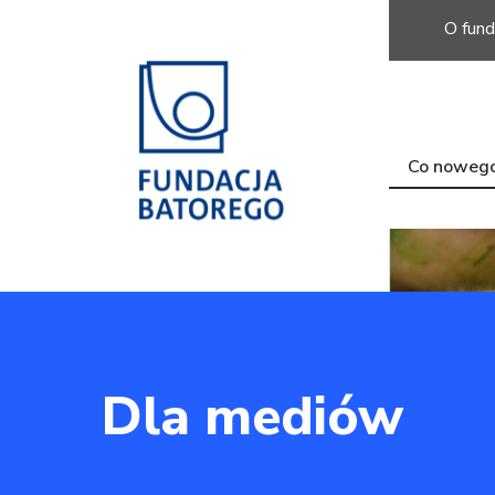
O fund
Co noweg
Dla mediów