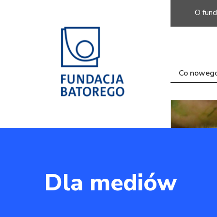
O fund
Co noweg
Dla mediów