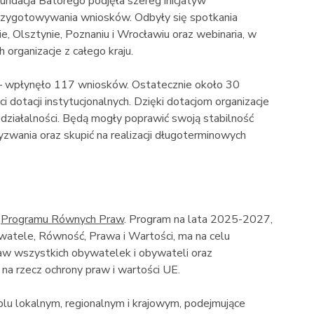
 Fundacja Batorego podjęła szereg inicjatyw
przygotowywania wniosków. Odbyły się spotkania
ie, Olsztynie, Poznaniu i Wrocławiu oraz webinaria, w
 organizacje z całego kraju.
 – wpłynęło 117 wniosków. Ostatecznie około 30
i dotacji instytucjonalnych. Dzięki dotacjom organizacje
 działalności. Będą mogły poprawić swoją stabilność
yzwania oraz skupić na realizacji długoterminowych
w
Programu Równych Praw
. Program na lata 2025-2027,
atele, Równość, Prawa i Wartości, ma na celu
aw wszystkich obywatelek i obywateli oraz
 na rzecz ochrony praw i wartości UE.
blu lokalnym, regionalnym i krajowym, podejmujące