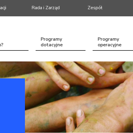
acji
Rada i Zarząd
Zespół
Programy
Programy
o?
dotacyjne
operacyjne