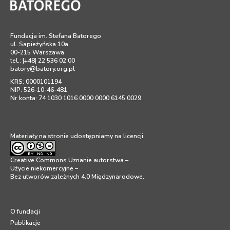
Fundacja im. Stefana Batorego
ul. Sapieżyńska 10a
00-215 Warszawa
tel.: |+48| 22 536 02 00
batory@batory.org.pl
KRS: 0000101194
NIP: 526-10-46-481
Nr konta: 74 1030 1016 0000 0000 6145 0029
Materiały na stronie udostępniamy na licencji
Creative Commons Uznanie autorstwa –
Użycie niekomercyjne –
Bez utworów zależnych 4.0 Międzynarodowe
.
O fundacji
Publikacje