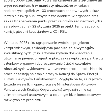
spółek, obowiązek
publikowania kandydatur z 14-dniowym
wyprzedzeniem
, trzy
mandaty niezależne
w radach
nadzorczych spółek w 100 procentach państwowych, zakaz
łączenia funkcji publicznych z zasiadaniem w organach oraz
zakaz finansowania partii
przez członków rad nadzorczych i
zarządów. Jednak
22 stycznia 2025 projekt ten
przepadł w
komisji, głosami koalicjantów z KO i PSL.
W marcu 2025 roku ugrupowanie wróciło z projektem
kompromisowym, zakładającym
podniesienie wymogów
kwalifikacyjnych
(m.in. sztywne kryteria doświadczenia),
utrzymanie
jawnego rejestru płac
,
zakaz wpłat na partie
dla
członków organów i doprecyzowanie ścieżki
członków
niezależnych
wybieranych w otwartych procedurach. Na dziś
prace pozostają na etapie pracy w Komisji do Spraw Energii,
Klimatu i Aktywów Państwowych
.
Wygląda na to, że rządzący
(przede wszystkim opiekująca się Ministerstwem Aktywów
Państwowych Koalicja Obywatelska) zwyczajnie nie są
zainteresowani ustawowym, a co za tym idzie kompleksowym
rozwiązaniem problemu.