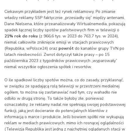
Ciekawym przykładem jest też rynek reklamowy. Po zmianie
władzy reklamy SSP faktycznie „przesiadły się” między antenami.
Dane Nielsena, które przeanalizowały Wirtualnemedia, pokazują
spadek łącznej liczby spotów państwowych firm w telewizji o
21% rok do roku
(z 966,6 tys. w 2023 do 763,7 tys. w 2024),
niemal całkowite zniknięcie emisji w stacjach prawicowych
(Republika, wPolsce24) oraz
powrót
do kanałów grupy TVN po
latach nieobecności. Zwrot dotyczył także prasy – po 15
października 2023 z tygodników prawicowych „wyparowały”
niemal wszystkie ogłoszenia spółek i resortów.
O ile spadkowi liczby spotów można, co do zasady, przyklasnąć,
w związku ze spadającą rolą telewizji w przestrzeni medialnej
ogółem, to można się zastanawiać nad tym, czy wahadło nie
odbiło w drugą stronę. To także byłoby złe, ponieważ
oznaczałoby, że reklamy nadal nie spełniają swojej podstawowej
funkcji, jaką jest docieranie do potencjalnych klientów z
informacją o marce i produkcie. Jeśli bowiem spółki nie wykupują
reklam w mediach prawicowych, mimo ich rosnącej oglądalności
(Telewizja Republika jest jedną z najchętniej oglądanych stacji w