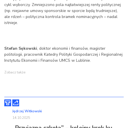
cykl wyborczy. Zmniejszono pola najłatwiejszej renty politycznej
(np. niejawne umowy sponsorskie w sporcie będą trudniejsze),
ale rdzeń – polityczna kontrola bramek nominacyjnych – nadal
istnieje.
Stefan Sękowski
, doktor ekonomii i finansów, magister
politologii, pracownik Katedry Polityki Gospodarczej i Regionalnej
Instytutu Ekonomii i Finansów UMCS w Lublinie.
Zobacz także
Jędrzej Witkowski
14.10.2025