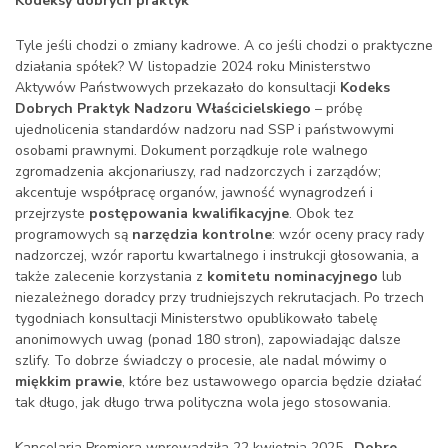
Kodeksy dobrych praktyk
Tyle jeśli chodzi o zmiany kadrowe. A co jeśli chodzi o praktyczne
działania spółek? W listopadzie 2024 roku Ministerstwo
Aktywów Państwowych przekazało do konsultacji
Kodeks
Dobrych Praktyk Nadzoru Właścicielskiego
– próbę
ujednolicenia standardów nadzoru nad SSP i państwowymi
osobami prawnymi. Dokument porządkuje role walnego
zgromadzenia akcjonariuszy, rad nadzorczych i zarządów;
akcentuje współpracę organów, jawność wynagrodzeń i
przejrzyste
postępowania kwalifikacyjne
. Obok tez
programowych są
narzędzia kontrolne
: wzór oceny pracy rady
nadzorczej, wzór raportu kwartalnego i instrukcji głosowania, a
także zalecenie korzystania z
komitetu nominacyjnego
lub
niezależnego doradcy przy trudniejszych rekrutacjach. Po trzech
tygodniach konsultacji Ministerstwo opublikowało tabelę
anonimowych uwag (ponad 180 stron), zapowiadając dalsze
szlify. To dobrze świadczy o procesie, ale nadal mówimy o
miękkim prawie
, które bez ustawowego oparcia będzie działać
tak długo, jak długo trwa polityczna wola jego stosowania.
Kancelaria Premiera wprowadziła 22 kwietnia 2025
„Dobre