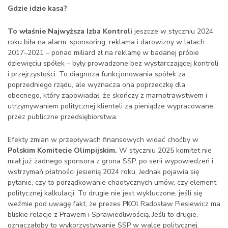
Gdzie idzie kasa?
To właśnie Najwyższa Izba Kontroli
jeszcze w styczniu 2024
roku biła na alarm: sponsoring, reklama i darowizny w latach
2017–2021 – ponad miliard zł na reklamę w badanej próbie
dziewięciu spółek – były prowadzone bez wystarczającej kontroli
i przejrzystości. To diagnoza funkcjonowania spółek za
poprzedniego rządu, ale wyznacza ona poprzeczkę dla
obecnego, który zapowiadał, że skończy z marnotrawstwem i
utrzymywaniem politycznej klienteli za pieniądze wypracowane
przez publiczne przedsiębiorstwa.
Efekty zmian w przepływach finansowych widać choćby w
Polskim Komitecie Olimpijskim.
W styczniu 2025 komitet nie
miał już żadnego sponsora z grona SSP, po serii wypowiedzeń i
wstrzymań płatności jesienią 2024 roku. Jednak pojawia się
pytanie, czy to porządkowanie chaotycznych umów, czy element
politycznej kalkulacji. To drugie nie jest wykluczone, jeśli się
weźmie pod uwagę fakt, że prezes PKOl Radosław Piesiewicz ma
bliskie relacje z Prawem i Sprawiedliwością. Jeśli to drugie,
oznaczałoby to wykorzystywanie SSP w walce politycznej.