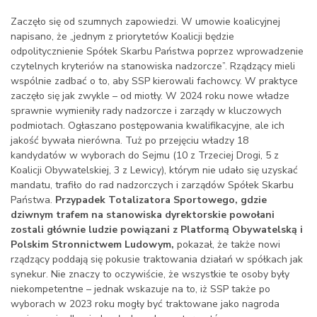
Zaczęło się od szumnych zapowiedzi. W umowie koalicyjnej
napisano, że „jednym z priorytetów Koalicji będzie
odpolitycznienie Spółek Skarbu Państwa poprzez wprowadzenie
czytelnych kryteriów na stanowiska nadzorcze”. Rządzący mieli
wspólnie zadbać o to, aby SSP kierowali fachowcy. W praktyce
zaczęło się jak zwykle – od miotły. W 2024 roku nowe władze
sprawnie wymieniły rady nadzorcze i zarządy w kluczowych
podmiotach. Ogłaszano postępowania kwalifikacyjne, ale ich
jakość bywała nierówna. Tuż po przejęciu władzy 18
kandydatów w wyborach do Sejmu (10 z Trzeciej Drogi, 5 z
Koalicji Obywatelskiej, 3 z Lewicy), którym nie udało się uzyskać
mandatu, trafiło do rad nadzorczych i zarządów Spółek Skarbu
Państwa.
Przypadek Totalizatora Sportowego, gdzie
dziwnym trafem na stanowiska dyrektorskie powołani
zostali głównie ludzie powiązani z Platformą Obywatelską i
Polskim Stronnictwem Ludowym,
pokazał, że także nowi
rządzący poddają się pokusie traktowania działań w spółkach jak
synekur. Nie znaczy to oczywiście, że wszystkie te osoby były
niekompetentne – jednak wskazuje na to, iż SSP także po
wyborach w 2023 roku mogły być traktowane jako nagroda