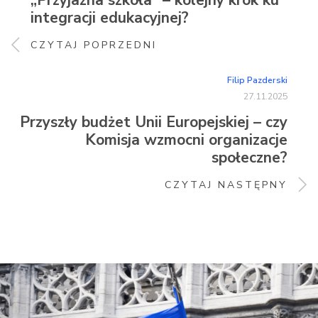
„Przyjazna szkoła” – kolejny krok ku
integracji edukacyjnej?
CZYTAJ POPRZEDNI
Filip Pazderski
27.11.2025
Przyszły budżet Unii Europejskiej – czy
Komisja wzmocni organizacje
społeczne?
CZYTAJ NASTĘPNY