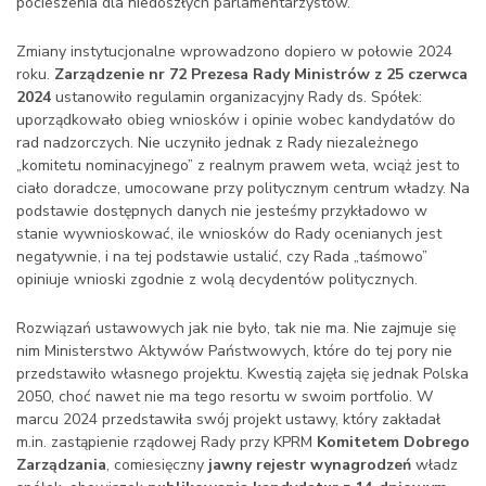
pocieszenia dla niedoszłych parlamentarzystów.
Zmiany instytucjonalne wprowadzono dopiero w połowie 2024
roku.
Zarządzenie nr 72 Prezesa Rady Ministrów z 25 czerwca
2024
ustanowiło regulamin organizacyjny Rady ds. Spółek:
uporządkowało obieg wniosków i opinie wobec kandydatów do
rad nadzorczych. Nie uczyniło jednak z Rady niezależnego
„komitetu nominacyjnego” z realnym prawem weta, wciąż jest to
ciało doradcze, umocowane przy politycznym centrum władzy. Na
podstawie dostępnych danych nie jesteśmy przykładowo w
stanie wywnioskować, ile wniosków do Rady ocenianych jest
negatywnie, i na tej podstawie ustalić, czy Rada „taśmowo”
opiniuje wnioski zgodnie z wolą decydentów politycznych.
Rozwiązań ustawowych jak nie było, tak nie ma. Nie zajmuje się
nim Ministerstwo Aktywów Państwowych, które do tej pory nie
przedstawiło własnego projektu. Kwestią zajęła się jednak Polska
2050, choć nawet nie ma tego resortu w swoim portfolio. W
marcu 2024 przedstawiła swój projekt ustawy, który zakładał
m.in. zastąpienie rządowej Rady przy KPRM
Komitetem Dobrego
Zarządzania
, comiesięczny
jawny rejestr wynagrodzeń
władz