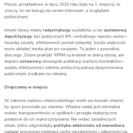
Polsce, przykładowo w lipcu 2025 roku była na 1. miejscu), to
znaczy, że nie kierują się swoim interesem, a względami
politycznymi.
Innymi słowy, mamy
redystrybucję
wydatków, a nie
systemową
depolityzację
: bez publicznych KPI, centralnego rejestru umów i
twardej zasady „efektywność ponad sympatię” każda większość
może układać media-plan po swojemu. To jeden z powodów,
dlaczego „Dobre praktyki” KPRM są krokiem w dobrą stronę, ale
dopiero
ustawowy
obowiązek publikacji wartości kontraktów i
audytu efektywności odetnie polityczną pokusę dysponowania
publicznymi środkami na reklamę.
Drepczemy w miejscu
W zakresie nadzoru właścicielskiego wiele się musiało zmienić,
by sporo pozostało po staremu. Władza nadal jest niechętna
wobec transparentności w spółkach i przejęła etatystyczne
podejście do ich wykorzystywania. Nie widać zasadniczych
zmian, które odgrodziłyby
polityka-właściciela od menedżera
,
nadając procesowi nominacji cechy niezależności i odporności na