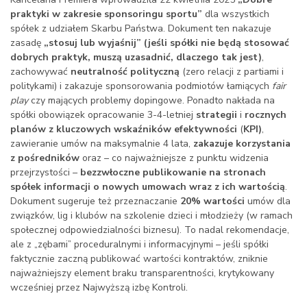
praktyki w zakresie sponsoringu sportu”
dla wszystkich
spółek z udziałem Skarbu Państwa. Dokument ten nakazuje
zasadę
„stosuj lub wyjaśnij” (jeśli spółki nie będą stosować
dobrych praktyk, muszą uzasadnić, dlaczego tak jest)
,
zachowywać
neutralność polityczną
(zero relacji z partiami i
politykami) i zakazuje sponsorowania podmiotów łamiących
fair
play
czy mających problemy dopingowe. Ponadto nakłada na
spółki obowiązek opracowanie 3-4-letniej
strategii
i
rocznych
planów z
kluczowych wskaźników efektywności
(
KPI)
,
zawieranie umów na maksymalnie 4 lata,
zakazuje korzystania
z pośredników
oraz – co najważniejsze z punktu widzenia
przejrzystości –
bezzwłoczne publikowanie na stronach
spółek informacji o nowych umowach wraz z ich wartością
.
Dokument sugeruje też przeznaczanie
20% wartości
umów dla
związków, lig i klubów na szkolenie dzieci i młodzieży (w ramach
społecznej odpowiedzialności biznesu). To nadal rekomendacje,
ale z „zębami” proceduralnymi i informacyjnymi – jeśli spółki
faktycznie zaczną publikować wartości kontraktów, zniknie
najważniejszy element braku transparentności, krytykowany
wcześniej przez Najwyższą izbę Kontroli.