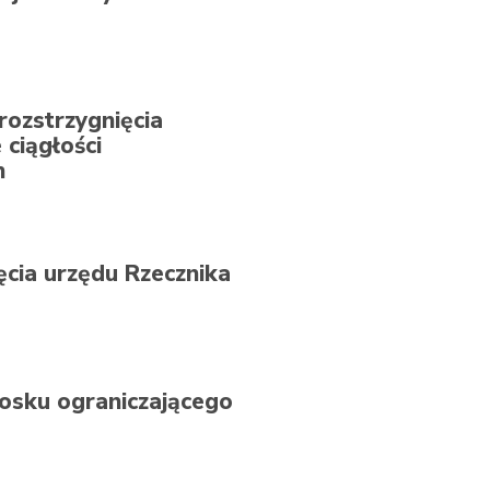
ozstrzygnięcia
ciągłości
h
ęcia urzędu Rzecznika
osku ograniczającego