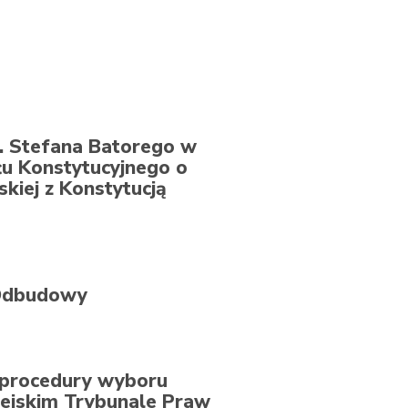
. Stefana Batorego w
u Konstytucyjnego o
kiej z Konstytucją
 Odbudowy
 procedury wyboru
pejskim Trybunale Praw