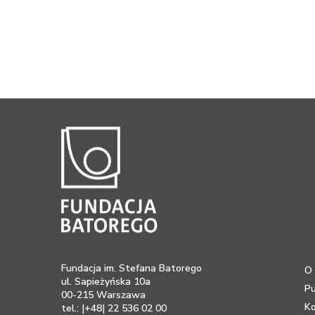
Fundacja im. Stefana Batorego
O 
ul. Sapieżyńska 10a
Pu
00-215 Warszawa
K
tel.: |+48| 22 536 02 00