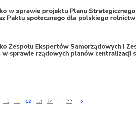
o w sprawie projektu Planu Strategicznego 
az Paktu społecznego dla polskiego rolnictw
ko Zespołu Ekspertów Samorządowych i Ze
w sprawie rządowych planów centralizacji sz
10
11
12
13
14
…
22
 strona
a
Strona
Strona
Strona
Strona
Strona
Strona
Następna strona