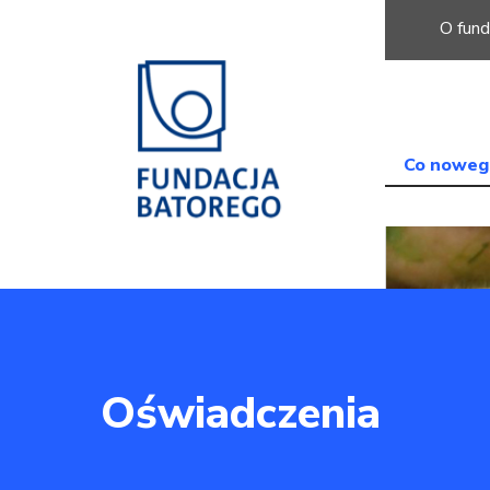
O fund
Co noweg
Oświadczenia